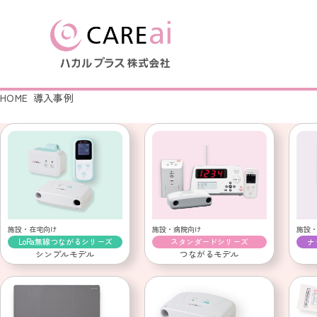
HOME
導入事例
製品を探す
導入事例
はじめての方へ
会社情報
LoRa無線つながるシリー
LoRa無線つながるシリーズ
会社概要
ナースコール連動シリーズ
ナースコール連動シリーズ
簡易ナースコール コンセ
ふむふむセンサー
起き上がりセンサー
施設・在宅向け
施設・病院向け
施設
LoRa無線つながるシリーズ
スタンダードシリーズ
ナ
ふむふむセンサー
徘徊キャッチ
シンプルモデル
つながるモデル
起き上がりセンサー
徘徊キャッチ