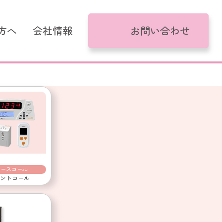
方へ
会社情報
お問い合わせ
がるモデル
コール
け
ナースコール
ントコール