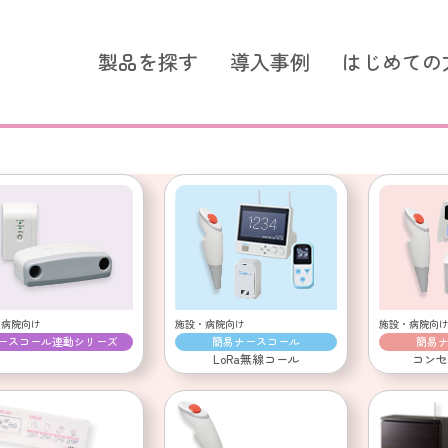
製品を探す
導入事例
はじめての
ズ シンプルモデル
スタンダードシリーズ つな
スタンダードシリーズ
選ばれる理由
簡易ナースコール LoRa無線
簡易ナースコール
ントコール
超音波センサー
コールスイッチ
施設・病院向け
施設・病院向
・病院向け
簡易ナースコール
簡易
ースコール連動シリーズ
超音波センサー
LoRa無線コール
コンセ
コールスイッチ