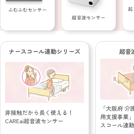
起
ふむふむセンサー
超音波センサー
ナースコール連動シリーズ
超音
「大阪府 介
非接触だから長く使える！
用支援事業
CAREai超音波センサー
スコール連
サーを導入