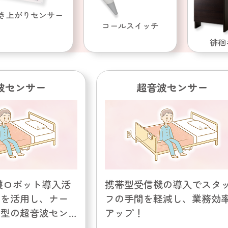
き上がりセンサー
コールスイッチ
徘徊
波センサー
超音波センサー
護ロボット導入活
携帯型受信機の導入でスタ
」を活用し、ナー
フの手間を軽減し、業務効
動型の超音波セン
アップ！
！