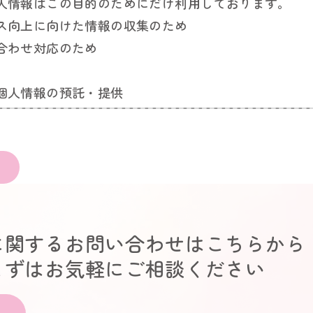
人情報はこの目的のためにだけ利用しております。
ス向上に向けた情報の収集のため
合わせ対応のため
個人情報の預託・提供
お客様からご提供を受けました個人情報を上記目的の範
切に個人情報を保護できる委託先［協力会社（秘密保
託・提供する場合がございます。
個人情報の取扱いについて
個人情報は、適切、厳重に管理し、お客様の個人情報
に関するお問い合わせはこちらから
ん、漏洩等が起きないように安全対策を実施しており
まずはお気軽にご相談ください
ieについて】