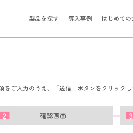
製品を探す
導入事例
はじめての
ズ シンプルモデル
スタンダードシリーズ つな
スタンダードシリーズ
選ばれる理由
簡易ナースコール LoRa無線
簡易ナースコール
項をご入力のうえ、「送信」ボタンをクリックし
ントコール
超音波センサー
コールスイッチ
超音波センサー
2
3
コールスイッチ
確認画面