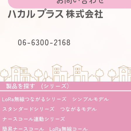
本Web
いう技術
Cook
が、お客
取得する
06-6300-2168
お客さまは
受け取っ
された場
ます。
製品を探す (シリーズ）
■個人情
LoRa無線つながるシリーズ シンプルモデル
弊社は、
スタンダードシリーズ つながるモデル
を求めら
ナースコール連動シリーズ
の他個人情
簡易ナースコール LoRa無線コール