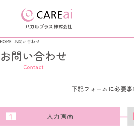
HOME
お問い合わせ
お問い合わせ
製品を探す
導入事例
はじめての方へ
会社情報
Contact
LoRa無線つながるシリー
LoRa無線つながるシリーズ
会社概要
ナースコール連動シリーズ
ナースコール連動シリーズ
下記フォームに必要事
簡易ナースコール コンセ
ふむふむセンサー
起き上がりセンサー
ふむふむセンサー
徘徊キャッチ
1
起き上がりセンサー
入力画面
徘徊キャッチ