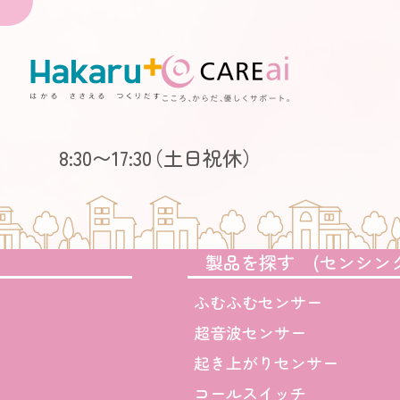
サイトには、お客さまに一層便利にご利用いただくため、一
を使用しています。
ieにより、Webサイトはお客さまのコンピュータを識別
さまのお名前、ご住所、電話番号、メールアドレスと
ことは一切ありません。
、ご利用いただくブラウザの設定によりCookieの受け
8:30〜17:30
（土日祝休）
たときに警告を表示させたりすることができます。お客様
合も本Webサイトをご利用いただけますが、一部機能
製品を探す (センシン
報に関するお問い合わせ
ふむふむセンサー
個人情報に関する個人の権利を尊重し、お客様の個人情
超音波センサー
れたときは、当社が有する権限の範囲内において速や
起き上がりセンサー
報に関するお問い合わせ・ご相談はwebmaster@haka
コールスイッチ