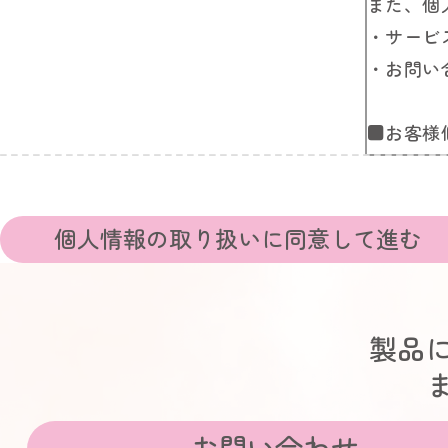
また、個
・サービ
・お問い
■お客様
弊社は、
または適
情報を預
個人情報の取り扱いに同意して進む
■お客様
お客様の
製品
壊、改ざ
【Cook
お問い合わせ