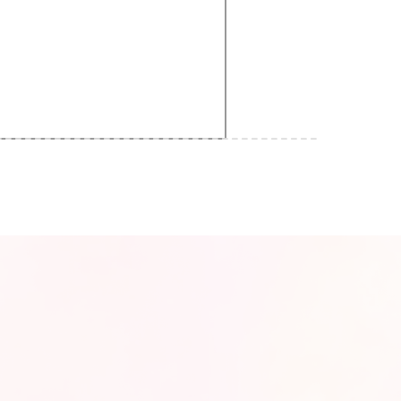
囲内において弊社 関連会社、
持契約を締結）］にお客様個人
への不正アクセスや紛失、破
ます。