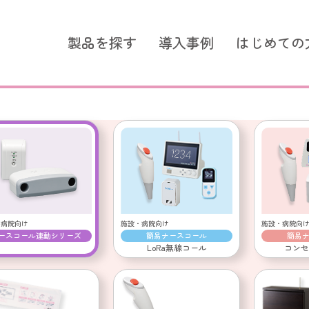
製品を探す
導入事例
はじめての
ズ シンプルモデル
スタンダードシリーズ つな
スタンダードシリーズ
選ばれる理由
簡易ナースコール LoRa無線
簡易ナースコール
ントコール
超音波センサー
コールスイッチ
施設・病院向け
施設・病院向
・病院向け
簡易ナースコール
簡易
ースコール連動シリーズ
超音波センサー
LoRa無線コール
コンセ
コールスイッチ