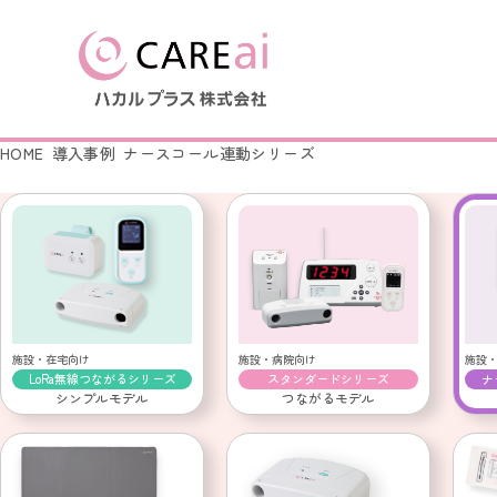
HOME
導入事例
ナースコール連動シリーズ
製品を探す
導入事例
はじめての方へ
会社情報
LoRa無線つながるシリー
LoRa無線つながるシリーズ
会社概要
ナースコール連動シリーズ
ナースコール連動シリーズ
簡易ナースコール コンセ
ふむふむセンサー
起き上がりセンサー
施設・在宅向け
施設・病院向け
施設
LoRa無線つながるシリーズ
スタンダードシリーズ
ナ
ふむふむセンサー
徘徊キャッチ
シンプルモデル
つながるモデル
起き上がりセンサー
徘徊キャッチ