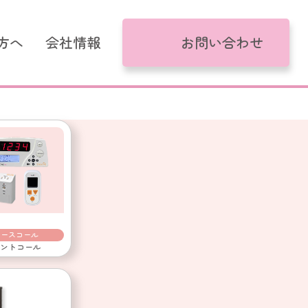
方へ
会社情報
お問い合わせ
がるモデル
コール
け
ナースコール
ントコール