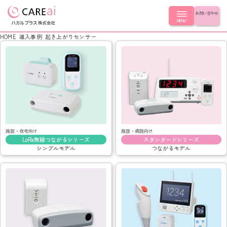
お問い合わせ
MENU
HOME
導入事例
起き上がりセンサー
製品を探す
製品を探す
導入事例
LoRa無線つながるシリーズ シンプルモデル
スタンダードシリーズ つながるモデル
導入事例
はじめての方へ
施設・在宅向け
施設・病院向け
ナースコール連動シリーズ
LoRa無線つながるシリーズ
スタンダードシリーズ
簡易ナースコール LoRa無線コール
シンプルモデル
つながるモデル
LoRa無線つながるシリーズ
簡易ナースコール コンセントコール
スタンダードシリーズ
はじめての方へ
会社情報
ナースコール連動シリーズ
ふむふむセンサー
簡易ナースコール
超音波センサー
ふむふむセンサー
起き上がりセンサー
CLOSE
会社情報
超音波センサー
コールスイッチ
起き上がりセンサー
徘徊キャッチ
コールスイッチ
会社概要
徘徊キャッチ
選ばれる理由