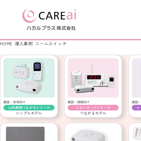
HOME
導入事例
コールスイッチ
製品を探す
導入事例
はじめての方へ
会社情報
LoRa無線つながるシリー
LoRa無線つながるシリーズ
会社概要
ナースコール連動シリーズ
ナースコール連動シリーズ
簡易ナースコール コンセ
ふむふむセンサー
起き上がりセンサー
施設・在宅向け
施設・病院向け
施設
LoRa無線つながるシリーズ
スタンダードシリーズ
ナ
ふむふむセンサー
徘徊キャッチ
シンプルモデル
つながるモデル
起き上がりセンサー
徘徊キャッチ