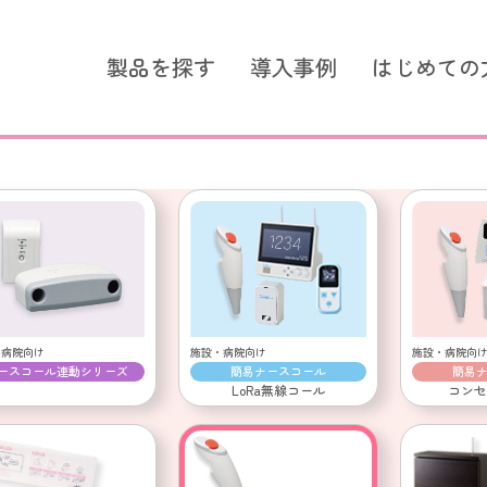
製品を探す
導入事例
はじめての
ズ シンプルモデル
スタンダードシリーズ つな
スタンダードシリーズ
選ばれる理由
簡易ナースコール LoRa無線
簡易ナースコール
ントコール
超音波センサー
コールスイッチ
施設・病院向け
施設・病院向
・病院向け
簡易ナースコール
簡易
ースコール連動シリーズ
超音波センサー
LoRa無線コール
コンセ
コールスイッチ