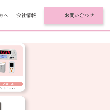
方へ
会社情報
お問い合わせ
がるモデル
コール
け
ナースコール
ントコール