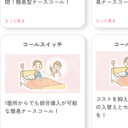
間！簡易型ナースコール！
易ナースコ
もっと見る
もっと見る
コールスイッチ
コー
コストを抑
1箇所からでも部分導入が可能
の入替えと
な簡易ナースコール！
を！