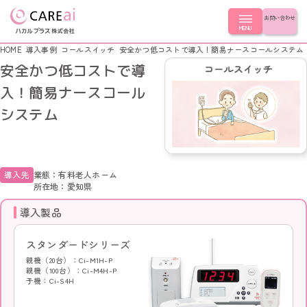
お問い合わせ
MENU
HOME
導入事例
コールスイッチ
安全かつ低コストで導入！簡易ナースコールシステム
安全かつ低コストで導
製品を探す
入！簡易ナースコール
システム
製品を探す
導入事例
LoRa無線つながるシリーズ シンプルモデル
スタンダードシリーズ つながるモデル
導入事例
はじめての方へ
導入先
業態：有料老人ホーム
ナースコール連動シリーズ
所在地：愛知県
簡易ナースコール LoRa無線コール
LoRa無線つながるシリーズ
簡易ナースコール コンセントコール
導入製品
スタンダードシリーズ
はじめての方へ
会社情報
ナースコール連動シリーズ
ふむふむセンサー
簡易ナースコール
スタンダードシリーズ
超音波センサー
ふむふむセンサー
起き上がりセンサー
CLOSE
会社情報
親機（20台）：Ci-M1H-P
超音波センサー
コールスイッチ
親機（100台）：Ci-M4H-P
起き上がりセンサー
子機：Ci-S4H
徘徊キャッチ
コールスイッチ
会社概要
徘徊キャッチ
選ばれる理由