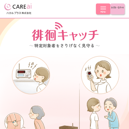
お問い合わせ
MENU
製品を探す
製品を探す
導入事例
LoRa無線つながるシリーズ シンプルモデル
スタンダードシリーズ つながるモデル
導入事例
はじめての方へ
ナースコール連動シリーズ
簡易ナースコール LoRa無線コール
LoRa無線つながるシリーズ
簡易ナースコール コンセントコール
スタンダードシリーズ
はじめての方へ
会社情報
ナースコール連動シリーズ
ふむふむセンサー
簡易ナースコール
超音波センサー
ふむふむセンサー
起き上がりセンサー
CLOSE
会社情報
超音波センサー
コールスイッチ
起き上がりセンサー
徘徊キャッチ
コールスイッチ
会社概要
徘徊キャッチ
選ばれる理由