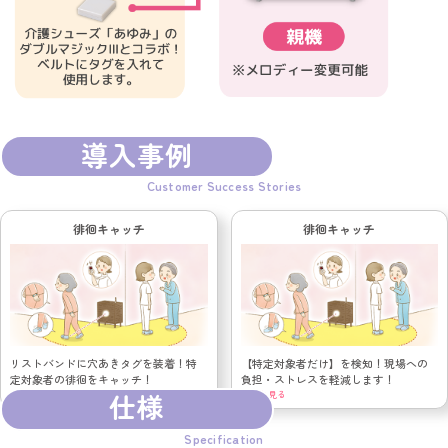
導入事例
Customer Success Stories
徘徊キャッチ
徘徊キャッチ
リストバンドに穴あきタグを装着！特
【特定対象者だけ】を検知！現場への
定対象者の徘徊をキャッチ！
負担・ストレスを軽減します！
仕様
もっと見る
もっと見る
Specification