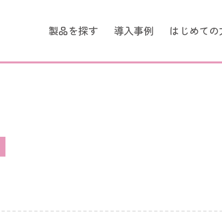
製品を探す
導入事例
はじめての
ズ シンプルモデル
スタンダードシリーズ つな
スタンダードシリーズ
選ばれる理由
簡易ナースコール LoRa無線
簡易ナースコール
ントコール
超音波センサー
コールスイッチ
超音波センサー
コールスイッチ