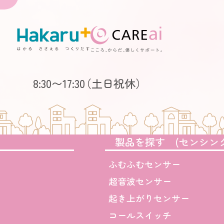
8:30〜17:30
（土日祝休）
製品を探す (センシン
ふむふむセンサー
超音波センサー
起き上がりセンサー
コールスイッチ