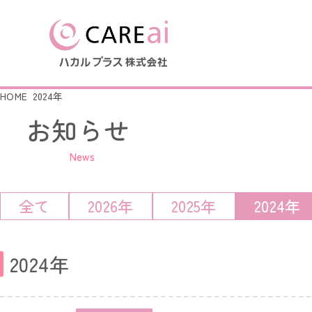
HOME
2024年
お知らせ
製品を探す
導入事例
はじめての方へ
会社情報
News
LoRa無線つながるシリー
LoRa無線つながるシリーズ
会社概要
ナースコール連動シリーズ
ナースコール連動シリーズ
全て
2026年
2025年
2024年
簡易ナースコール コンセ
ふむふむセンサー
起き上がりセンサー
ふむふむセンサー
徘徊キャッチ
2024年
起き上がりセンサー
徘徊キャッチ