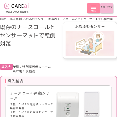
お問い合わせ
MENU
HOME
導入事例
ふむふむセンサー
既存のナースコールとセンサーマットで転倒対策
既存のナースコールと
製品を探す
センサーマットで転倒
対策
製品を探す
導入事例
LoRa無線つながるシリーズ シンプルモデル
スタンダードシリーズ つながるモデル
導入事例
はじめての方へ
導入先
業態：特別養護老人ホーム
ナースコール連動シリーズ
所在地：茨城県
簡易ナースコール LoRa無線コール
LoRa無線つながるシリーズ
簡易ナースコール コンセントコール
導入製品
スタンダードシリーズ
はじめての方へ
会社情報
ナースコール連動シリーズ
ふむふむセンサー
簡易ナースコール
ナースコール連動シリ
超音波センサー
ふむふむセンサー
ーズ
起き上がりセンサー
CLOSE
会社情報
超音波センサー
コールスイッチ
子機：Ci-S3 ※超音波センサーが
起き上がりセンサー
徘徊キャッチ
無線の場合
コールスイッチ
会社概要
子機：Ci-S2 ※超音波センサーが
有線の場合
徘徊キャッチ
選ばれる理由