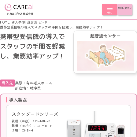
お問い合わせ
MENU
HOME
導入事例
超音波センサー
携帯型受信機の導入でスタッフの手間を軽減し、業務効率アップ！
携帯型受信機の導入で
製品を探す
スタッフの手間を軽減
し、業務効率アップ！
製品を探す
導入事例
LoRa無線つながるシリーズ シンプルモデル
スタンダードシリーズ つながるモデル
導入事例
はじめての方へ
ナースコール連動シリーズ
導入先
業態：有料老人ホーム
簡易ナースコール LoRa無線コール
所在地：岐阜県
LoRa無線つながるシリーズ
簡易ナースコール コンセントコール
スタンダードシリーズ
はじめての方へ
会社情報
導入製品
ナースコール連動シリーズ
ふむふむセンサー
簡易ナースコール
超音波センサー
ふむふむセンサー
スタンダードシリーズ
起き上がりセンサー
CLOSE
会社情報
超音波センサー
コールスイッチ
親機（20台）：Ci-M1H-P
起き上がりセンサー
親機（100台）：Ci-M4H-P
徘徊キャッチ
コールスイッチ
子機：Ci-S4H
会社概要
徘徊キャッチ
選ばれる理由