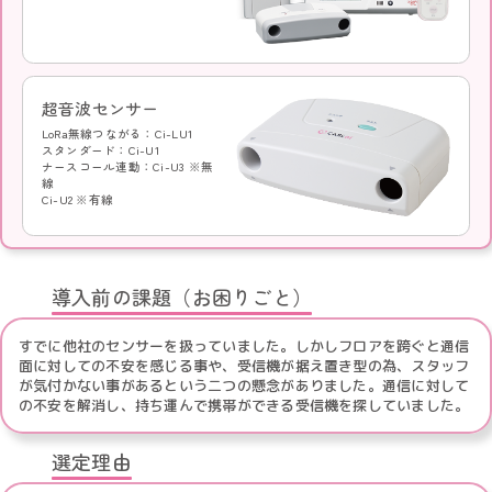
超音波センサー
LoRa無線つながる：Ci-LU1
スタンダード：Ci-U1
ナースコール連動：Ci-U3 ※無
線
Ci-U2 ※有線
導入前の課題（お困りごと）
すでに他社のセンサーを扱っていました。しかしフロアを跨ぐと通信
面に対しての不安を感じる事や、受信機が据え置き型の為、スタッフ
が気付かない事があるという二つの懸念がありました。通信に対して
の不安を解消し、持ち運んで携帯ができる受信機を探していました。
選定理由