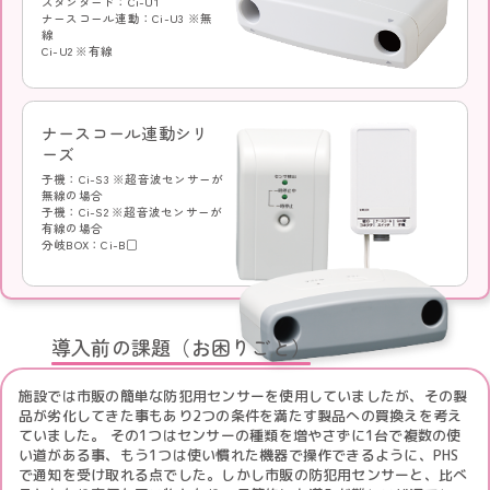
スタンダード：Ci-U1
ナースコール連動：Ci-U3 ※無
線
Ci-U2 ※有線
ナースコール連動シリ
ーズ
子機：Ci-S3 ※超音波センサーが
無線の場合
子機：Ci-S2 ※超音波センサーが
有線の場合
分岐BOX：Ci-B□
導入前の課題（お困りごと）
施設では市販の簡単な防犯用センサーを使用していましたが、その製
品が劣化してきた事もあり2つの条件を満たす製品への買換えを考え
ていました。 その1つはセンサーの種類を増やさずに1台で複数の使
い道がある事、もう1つは使い慣れた機器で操作できるように、PHS
で通知を受け取れる点でした。しかし市販の防犯用センサーと、比べ