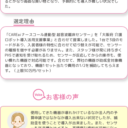
るとかなり高価な買い物となり、予算的にも導入が難しい状況でし
た。
選定理由
「CAREaiナースコール連動型 超音波離床センサー」を「大阪府 介護
ロボット導入活用支援事業」と合わせて提案しました。1台で3役のモ
ードがあり、入居者様の特性に合わせて切り替えが可能で、センサー
の種類を増やす必要がありません。また、スタッフ様が常に持ち歩く
PHSで通知を受け取れるため、センサーが反応してからの操作も、使
い慣れた機器で対応可能です。合わせて、弊社の機器が助成金対象機
器となっており、機器1セット当たり費用の1/2を補助してもらえま
す。（上限30万円/セット）
お客様の声
使用してきた機器が壊れかけているなか法人内の予
算申請ではなかなか導入出来ない状況でしたが、補
助金を使うことで導入が出来ました。また、センサ
ーも従来機と比べると、高精度な検知が可能になっ