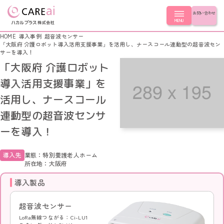
お問い合わせ
MENU
HOME
導入事例
超音波センサー
「大阪府 介護ロボット導入活用支援事業」を活用し、ナースコール連動型の超音波セン
サーを導入！
製品を探す
「大阪府 介護ロボット
導入活用支援事業」を
製品を探す
導入事例
活用し、ナースコール
連動型の超音波センサ
LoRa無線つながるシリーズ シンプルモデル
スタンダードシリーズ つながるモデル
導入事例
はじめての方へ
ーを導入！
ナースコール連動シリーズ
簡易ナースコール LoRa無線コール
LoRa無線つながるシリーズ
簡易ナースコール コンセントコール
導入先
業態：特別養護老人ホーム
スタンダードシリーズ
はじめての方へ
会社情報
所在地：大阪府
ナースコール連動シリーズ
ふむふむセンサー
簡易ナースコール
超音波センサー
導入製品
ふむふむセンサー
起き上がりセンサー
CLOSE
会社情報
超音波センサー
コールスイッチ
起き上がりセンサー
超音波センサー
徘徊キャッチ
コールスイッチ
会社概要
LoRa無線つながる：Ci-LU1
徘徊キャッチ
選ばれる理由