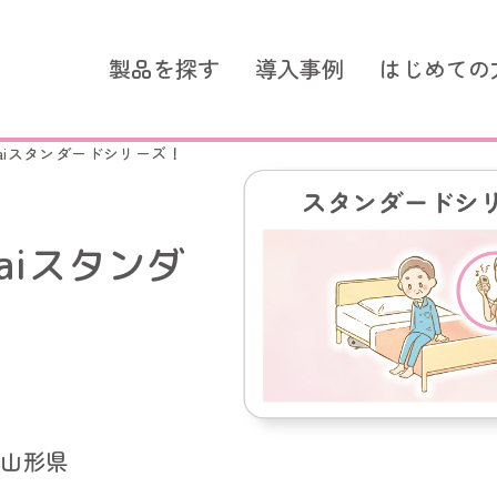
製品を探す
導入事例
はじめての
aiスタンダードシリーズ！
aiスタンダ
ズ シンプルモデル
スタンダードシリーズ つな
スタンダードシリーズ
選ばれる理由
簡易ナースコール LoRa無線
簡易ナースコール
ントコール
超音波センサー
コールスイッチ
超音波センサー
コールスイッチ
：山形県