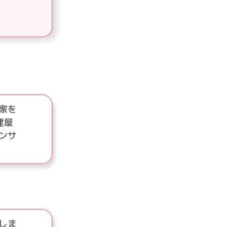
家を
建屋
ンサ
しま