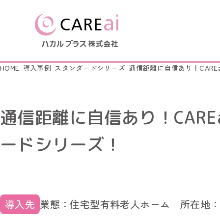
HOME
導入事例
スタンダードシリーズ
通信距離に自信あり！CARE
製品を探す
導入事例
はじめての方へ
会社情報
通信距離に自信あり！CARE
LoRa無線つながるシリー
LoRa無線つながるシリーズ
会社概要
ナースコール連動シリーズ
ナースコール連動シリーズ
ードシリーズ！
簡易ナースコール コンセ
ふむふむセンサー
起き上がりセンサー
ふむふむセンサー
徘徊キャッチ
起き上がりセンサー
徘徊キャッチ
導入先
業態：住宅型有料老人ホーム
所在地