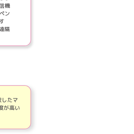
信機
ペン
す
遠隔
択したマ
度が高い