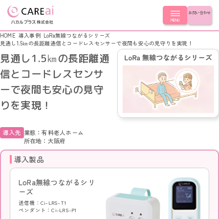
お問い合わせ
MENU
HOME
導入事例
LoRa無線つながるシリーズ
見通し1.5㎞の長距離通信とコードレスセンサーで夜間も安心の見守りを実現！
見通し1.5㎞の長距離通
製品を探す
信とコードレスセンサ
ーで夜間も安心の見守
製品を探す
導入事例
りを実現！
LoRa無線つながるシリーズ シンプルモデル
スタンダードシリーズ つながるモデル
導入事例
はじめての方へ
ナースコール連動シリーズ
導入先
業態：有料老人ホーム
簡易ナースコール LoRa無線コール
所在地：大阪府
LoRa無線つながるシリーズ
簡易ナースコール コンセントコール
スタンダードシリーズ
はじめての方へ
会社情報
導入製品
ナースコール連動シリーズ
ふむふむセンサー
簡易ナースコール
超音波センサー
ふむふむセンサー
LoRa無線つながるシリ
起き上がりセンサー
CLOSE
会社情報
超音波センサー
ーズ
コールスイッチ
起き上がりセンサー
徘徊キャッチ
送信機：Ci-LRS-T1
コールスイッチ
会社概要
ペンダント：Ci-LRS-P1
徘徊キャッチ
選ばれる理由