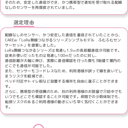
そのため、安定した通信ができ、かつ携帯型で通知を受け取れる配線
なしのセンサーを再度探されていました。
選定理由
配線なしのセンサー、かつ安定した通信を重視されていたことから、
CAREai「LoRa無線つながるシリーズシンプルモデル ふむふむセン
サーセット」を提案しました。
LoRa無線つながるシリーズは見通し1.5㎞の長距離通信が可能です。
従来お使いだったものは見通し100ｍだったのに対し、
通信距離が大幅に伸び、実際に通信確認を行った際も3階建て館内の
どこでも通信が可能でした。
また、センサーもコードレスなため、利用者様が誤って線を抜いてし
まうリスクを軽減でき、
ベッド付近やトイレ前など設置する場所も自由に選ぶことができま
す。
さらに、携帯型の受信機のため、別の利用者様のお部屋で介助中でも
いつでもどこでも確認することが可能です。夜間での少数体制でも、
転倒リスクのあるご利用者様の動きにいち早く気付くことができま
す。